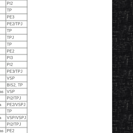
PI2
TP
PE3
n
PE2/TPJ
TP
a
TPJ
TP
PE2
PI3
PI2
PE3/TPJ
VSP
BIS2, TP
as
VSP
PI2/TPJ
a
PE2/VSPJ
TP
a
VSP/VSPJ
PI2/TPJ
as
PE2