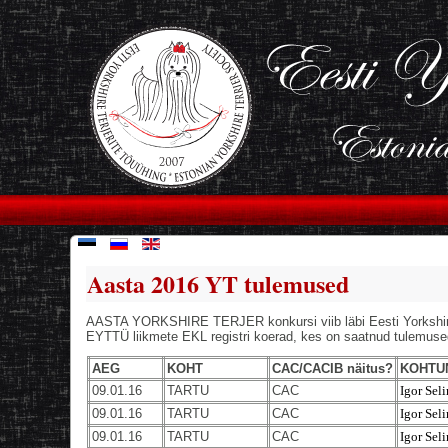
Aasta 2016 YT tulemused
AASTA YORKSHIRE TERJER konkursi viib läbi Eesti Yorkshire Te
EYTTÜ liikmete EKL registri koerad, kes on saatnud tulemused
AEG
KOHT
CAC/CACIB näitus?
KOHTU
09.01.16
TARTU
CAC
Igor Sel
09.01.16
TARTU
CAC
Igor Sel
09.01.16
TARTU
CAC
Igor Sel