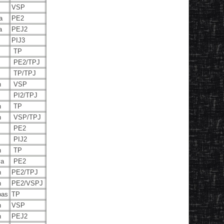
VSP
a
PE2
a
PEJ2
PIJ3
TP
PE2/TPJ
TP/TPJ
n
VSP
PI2/TPJ
n
TP
n
VSP/TPJ
PE2
PIJ2
n
TP
va
PE2
n
PE2/TPJ
n
PE2/VSPJ
bas
TP
n
VSP
n
PEJ2