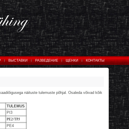
Р
ВЫСТАВКИ
РАЗВЕДЕНИЕ
ЩЕНКИ
КОНТАКТЫ
kaadiõigusega näituste tulemuste põhjal. Osaleda võivad kõik
TULEMUS
PI3
PE2/TPJ
PE4