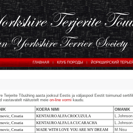
ГЛАВНАЯ
КЛУБ ПОРОДЫ
ЙОРКШИРСКИЙ ТЕРЬЕ
rjerite Tõuühing aasta jooksul Eestis ja väljaspool Eestit toimunud sertifi
 vastavatelt näitustelt meie
on-line vormi
kaudu.
NIK
KOERA NIMI
OMANIK
imovic, Croatia
KENTAURO ALFA CROCUZULA
L.Johnson
imovic, Croatia
KENTAURO ALFA LA CUCARACHA
L.Johnson
imovic, Croatia
MADE WITH LOVE YOU ARE MY DREAM
M.Nisu