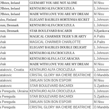
O'Brien, Ireland
GUEMART YOU ARE NOT ALONE
M.Nisu
O'Brien, Ireland
KENTAURO ALFA CROCUZULA
L.Johnson
O'Brien, Ireland
MADE WITH LOVE YOU ARE MY DREAM
M.Nisu
ulos, Finland
ELEGANT BAUBLES HORTENSIA SECRET
L.Johnso
orum, Denmark
KENTAURO ALFA CROCUZULA
L.Johnson
orum, Denmark
STAR BOULEVARD BACARDI
S.Zjatikov
shak
MAGICAL CHARMER TIGER´S JR ARTY
A.Palits
shak
MAGICAL CHARMER CHARLOTTE
A.Palits
shak
ELEGANT BAUBLES DOUBLE DELIGHT
L.Johnson
shak
KENTAURO ALFA CROCUZULA
L.Johnson
shak
KENTAURO ALFA LA CUCARACHA
L.Johnson
shak
MADE WITH LOVE YOU ARE MY DREAM
M.Nisu
atakovic, Croatia
KENTAURO ALFA CROCUZULA
L.Johnson
atakovic
CRISTAL GLORY MA CHERE BEATRICHE
O.Mandrib
atakovic
SMILAIN SON BON ESPOIR
M.Nisu
atakovic
STAR BOULEVARD BACARDI
S.Zjatikov
a Pereguda, Ukraina
KENTAURO ALFA CROCUZULA
L.Johnson
a Pereguda
STAR BOULEVARD BACARDI
S.Zjatikov
a Pereguda
SMILAIN SON BON ESPOIR
M.Nisu
a Pereguda
CRISTAL GLORY MA CHERE BEATRICHE
O.Mandrib