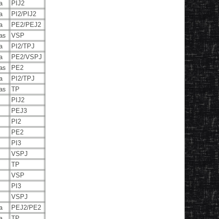
a
PIJ2
a
PI2/PIJ2
a
PE2/PEJ2
as
VSP
a
PI2/TPJ
a
PE2/VSPJ
as
PE2
a
PI2/TPJ
as
TP
n
PIJ2
PEJ3
PI2
PE2
PI3
VSPJ
TP
VSP
PI3
VSPJ
a
PEJ2/PE2
a
TP