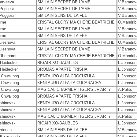
atveeva
SMILAIN SECRET DE L'AME
V.Baranov
Poggesi
SMILAIN SECRET DE L'AME
V.Baranov
Poggesi
SMILAIN SENS DE LA FEE
V.Baranov
ume
CRISTAL GLORY MA CHERE BEATRICHE
O.Mandrib
ume
SMILAIN SECRET DE L'AME
V.Baranov
ume
SMILAIN SENS DE LA FEE
V.Baranov
uleshova
CRISTAL GLORY MA CHERE BEATRICHE
O.Mandrib
uleshova
SMILAIN SECRET DE L'AME
V.Baranov
Rberhardt
CRISTAL GLORY MA CHERE BEATRICHE
O.Mandrib
 Heidecker
RIGAIR XO-BAUBLES
L.Johnso
 Heidecker
BROMAS APARTE TRISHA
L.Johnson
a Chwalibog
KENTAURO ALFA CROCUZULA
L.Johnson
a Chwalibog
KENTAURO ALFA LA CUCARACHA
L.Johnson
a Chwalibog
MAGICAL CHARMER TIGER'S JR ARTY
A.Palits
a Chwalibog
BROMAS APARTE TRISHA
L.Johnson
shinovski
KENTAURO ALFA CROCUZULA
L.Johnson
shinovski
KENTAURO ALFA LA CUCARACHA
L.Johnson
shinovski
MAGICAL CHARMER TIGER'S JR ARTY
A.Palits
shinovski
RIGAIR XO-BAUBLES
L.Johnson
htonen
SMILAIN SENS DE LA FEE
V.Baranov
 Kazmierski
SMILAIN SENS DE LA FEE
V.Baranov