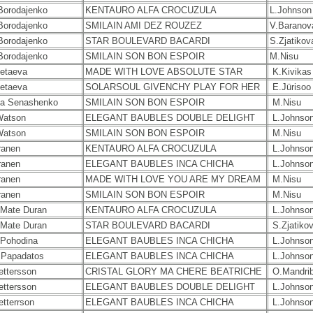
 Borodajenko
KENTAURO ALFA CROCUZULA
L.Johnson
 Borodajenko
SMILAIN AMI DEZ ROUZEZ
V.Baranov
 Borodajenko
STAR BOULEVARD BACARDI
S.Zjatikov
 Borodajenko
SMILAIN SON BON ESPOIR
M.Nisu
letaeva
MADE WITH LOVE ABSOLUTE STAR
K.Kivikas
letaeva
SOLARSOUL GIVENCHY PLAY FOR HER
E.Jürisoo
na Senashenko
SMILAIN SON BON ESPOIR
M.Nisu
Watson
ELEGANT BAUBLES DOUBLE DELIGHT
L.Johnso
Watson
SMILAIN SON BON ESPOIR
M.Nisu
ranen
KENTAURO ALFA CROCUZULA
L.Johnso
ranen
ELEGANT BAUBLES INCA CHICHA
L.Johnso
ranen
MADE WITH LOVE YOU ARE MY DREAM
M.Nisu
ranen
SMILAIN SON BON ESPOIR
M.Nisu
 Mate Duran
KENTAURO ALFA CROCUZULA
L.Johnso
 Mate Duran
STAR BOULEVARD BACARDI
S.Zjatiko
a Pohodina
ELEGANT BAUBLES INCA CHICHA
L.Johnso
 Papadatos
ELEGANT BAUBLES INCA CHICHA
L.Johnso
ettersson
CRISTAL GLORY MA CHERE BEATRICHE
O.Mandri
ettersson
ELEGANT BAUBLES DOUBLE DELIGHT
L.Johnso
etterrson
ELEGANT BAUBLES INCA CHICHA
L.Johnso