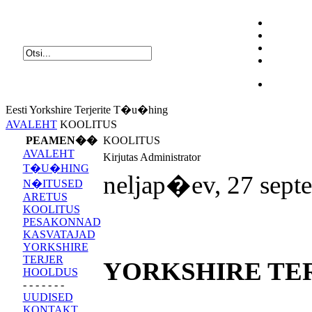
Eesti Yorkshire Terjerite T�u�hing
AVALEHT
KOOLITUS
PEAMEN��
KOOLITUS
AVALEHT
Kirjutas Administrator
T�U�HING
neljap�ev, 27 sept
N�ITUSED
ARETUS
KOOLITUS
PESAKONNAD
KASVATAJAD
YORKSHIRE
TERJER
YORKSHIRE TE
HOOLDUS
- - - - - - -
UUDISED
KONTAKT