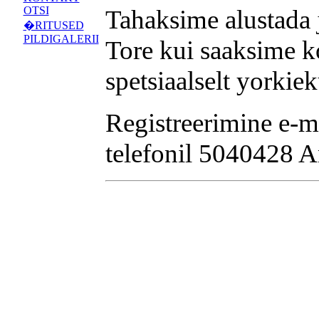
OTSI
Tahaksime alustada j
�RITUSED
PILDIGALERII
Tore kui saaksime ko
spetsiaalselt yorkie
Registreerimine e-ma
telefonil 5040428 